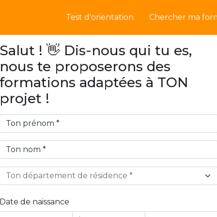
Test d'orientation
Chercher ma for
Salut ! 👋 Dis-nous qui tu es,
nous te proposerons des
formations adaptées à TON
projet !
Ton département de résidence *
Date de naissance
Year
Month
Day