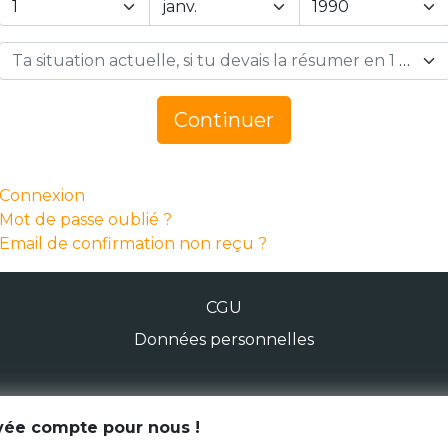
Ta situation actuelle, si tu devais la résumer en 1 mot… *
Continuer
Connexion
Mot de passe oublié ?
Email de confirmation non reçu ?
CGU
Données personnelles
© Génération Zébrée 2026
ivée compte pour nous !