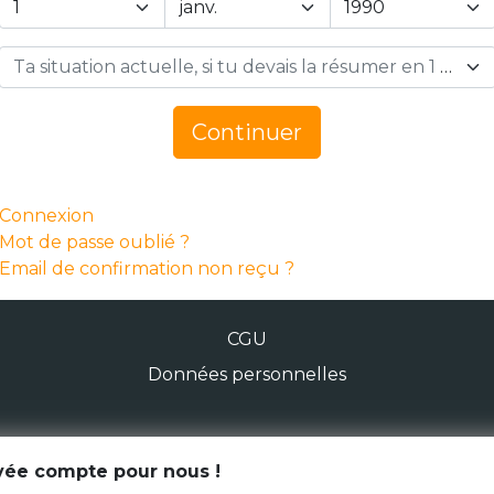
Ta situation actuelle, si tu devais la résumer en 1 mot… *
Continuer
Connexion
Mot de passe oublié ?
Email de confirmation non reçu ?
CGU
Données personnelles
© Génération Zébrée 2026
ivée compte pour nous !