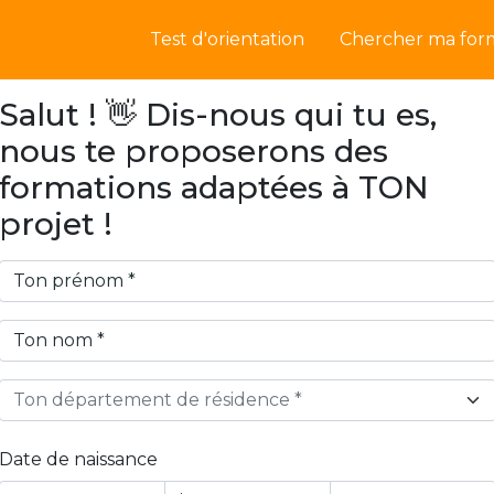
Test d'orientation
Chercher ma for
Salut ! 👋 Dis-nous qui tu es,
nous te proposerons des
formations adaptées à TON
projet !
Ton département de résidence *
Date de naissance
Year
Month
Day