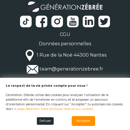
CGU
Données personnelles
1 Rue de la Noë 44300 Nantes
team@generationzebree.fr
© Génération Zébrée 2026
Le respect de ta vie privée compte pour nous !
Génération Zébrée utilise des cookies pour analyser l'utilisation de la
plateforme afin de l'améliorer en continu et te proposer un parcours
d'orientation personnalisé. En cliquant sur "Accepter", tu autorises ces cookies.
Voici
la page détaillant notre politique relative aux cookies
.
Refuser
Accepter