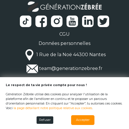
CGU
Données personnelles
1 Rue de la Noë 44300 Nantes
team@generationzebree.fr
© Génération Zébrée 2026
Le respect de ta vie privée compte pour nous !
Génération Zébrée utilise des cookies pour analyser l'utilisation de la
plateforme afin de l'améliorer en continu et te proposer un parcours
d'orientation personnalisé. En cliquant sur "Accepter", tu autorises ces cookies.
Voici
la page détaillant notre politique relative aux cookies
.
Refuser
Accepter