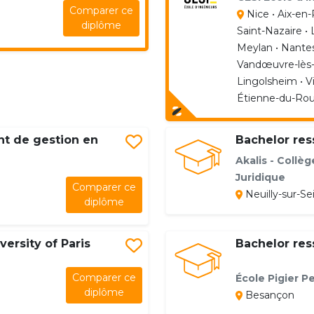
Comparer ce
Nice • Aix-en-
diplôme
Saint-Nazaire •
Meylan • Nantes
Vandœuvre-lès-Na
Lingolsheim • Vi
Étienne-du-Rou
nt de gestion en
Bachelor re
Akalis - Collèg
Juridique
Comparer ce
Neuilly-sur-Se
diplôme
ersity of Paris
Bachelor re
Comparer ce
École Pigier 
diplôme
Besançon