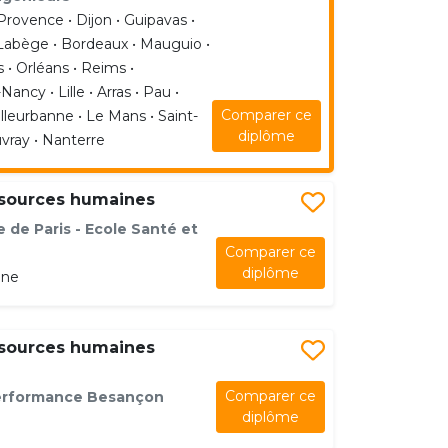
Provence • Dijon • Guipavas •
 Labège • Bordeaux • Mauguio •
 • Orléans • Reims •
ncy • Lille • Arras • Pau •
Comparer ce
lleurbanne • Le Mans • Saint-
diplôme
vray • Nanterre
ssources humaines
e de Paris - Ecole Santé et
Comparer ce
diplôme
ine
ssources humaines
Comparer ce
Performance Besançon
diplôme