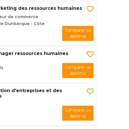
rketing des ressources humaines
rieur de commerce
 de Dunkerque - Côte
Comparer ce
diplôme
nager ressources humaines
Comparer ce
is
diplôme
tion d'entreprises et des
s
Comparer ce
diplôme