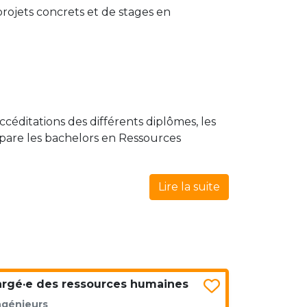
projets concrets et de stages en
céditations des différents diplômes, les
mpare les bachelors en Ressources
Lire la suite
argé·e des ressources humaines
ngénieurs