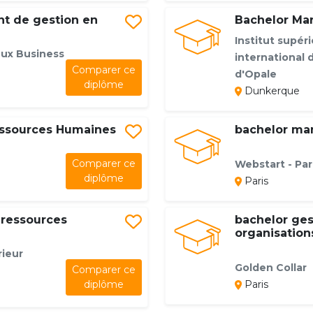
nt de gestion en
Bachelor Ma
Institut supé
eux Business
international
Comparer ce
d'Opale
diplôme
Dunkerque
essources Humaines
bachelor ma
Comparer ce
Webstart - Par
diplôme
Paris
 ressources
bachelor ges
organisation
rieur
Golden Collar
Comparer ce
diplôme
Paris