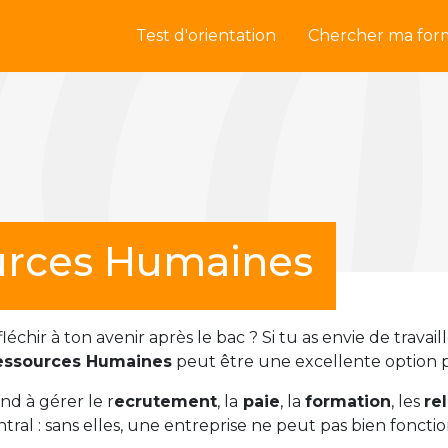
Test d'orientation
Chercher ma for
urces Humaines
chir à ton avenir après le bac ? Si tu as envie de trava
essources Humaines
peut être une excellente option p
nd à gérer le r
ecrutement
, la
paie
, la
formation
, les
re
ntral : sans elles, une entreprise ne peut pas bien foncti