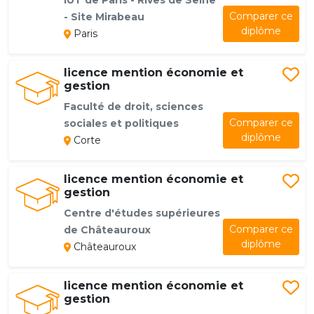
IUT de Paris - Rives de Seine
Comparer ce
- Site Mirabeau
diplôme
Paris
licence mention économie et
gestion
Faculté de droit, sciences
Comparer ce
sociales et politiques
diplôme
Corte
licence mention économie et
gestion
Centre d'études supérieures
Comparer ce
de Châteauroux
diplôme
Châteauroux
licence mention économie et
gestion