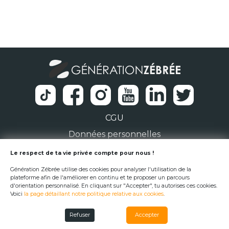
CGU
Données personnelles
1 Rue de la Noë 44300 Nantes
Le respect de ta vie privée compte pour nous !
Génération Zébrée utilise des cookies pour analyser l'utilisation de la
team@generationzebree.fr
plateforme afin de l'améliorer en continu et te proposer un parcours
d'orientation personnalisé. En cliquant sur "Accepter", tu autorises ces cookies.
Voici
la page détaillant notre politique relative aux cookies
.
© Génération Zébrée 2026
Refuser
Accepter