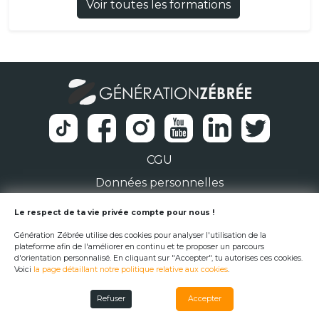
Voir toutes les formations
CGU
Données personnelles
1 Rue de la Noë 44300 Nantes
Le respect de ta vie privée compte pour nous !
Génération Zébrée utilise des cookies pour analyser l'utilisation de la
team@generationzebree.fr
plateforme afin de l'améliorer en continu et te proposer un parcours
d'orientation personnalisé. En cliquant sur "Accepter", tu autorises ces cookies.
Voici
la page détaillant notre politique relative aux cookies
.
© Génération Zébrée 2026
Refuser
Accepter