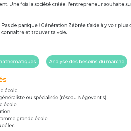
t. Une fois la société créée, l'entrepreneur souhaite s
 Pas de panique ! Génération Zébrée t’aide à y voir plus 
 connaître et trouver ta voie.
s mathématiques
Analyse des besoins du marché
és
e école
énéraliste ou spécialisée (réseau Négoventis)
e école
ution
ogramme grande école
upélec