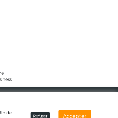
re
siness
1 Rue de la Noë 44300 Nantes
team@generationzebree.fr
fin de
Accepter
Refuser