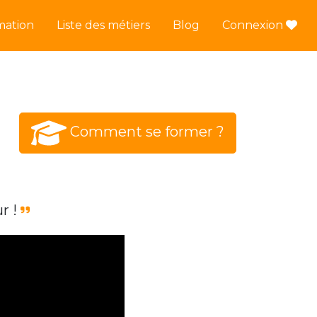
mation
Liste des métiers
Blog
Connexion
Comment se former ?
ur !