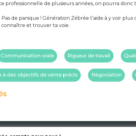
nce professionnelle de plusieurs années, on pourra donc
 Pas de panique ! Génération Zébrée t’aide à y voir plus 
 connaître et trouver ta voie.
Communication orale
Rigueur de travail
Qual
à des objectifs de vente précis
Négociation
és
CGU