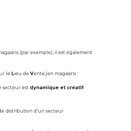
e magasins (par exemple), il est également
sur le
L
ieu de
V
ente,)en magasins :
e secteur est
dynamique et créatif
.
de distribution d’un secteur