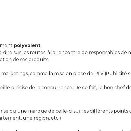
mement
polyvalent
.
st-à-dire sur les routes, à la rencontre de responsables d
tion de ses produits.
ons marketings, comme la mise en place de PLV (
P
ublicité 
ille précise de la concurrence. De ce fait, le bon chef d
ise ou une marque de celle-ci sur les différents points 
rtement, une région, etc.)