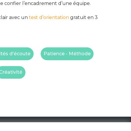
 te confier l’encadrement d’une équipe.
clair avec un
test d’orientation
gratuit en 3
ités d'écoute
Patience - Méthode
Créativité
1 Rue de la Noë 44300 Nantes