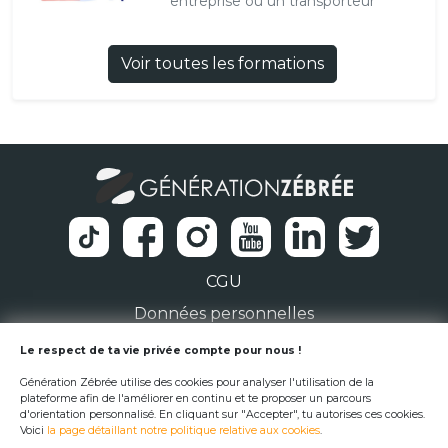
entreprise ou un transporteur
Voir toutes les formations
CGU
Données personnelles
1 Rue de la Noë 44300 Nantes
Le respect de ta vie privée compte pour nous !
Génération Zébrée utilise des cookies pour analyser l'utilisation de la
team@generationzebree.fr
plateforme afin de l'améliorer en continu et te proposer un parcours
d'orientation personnalisé. En cliquant sur "Accepter", tu autorises ces cookies.
Voici
la page détaillant notre politique relative aux cookies
.