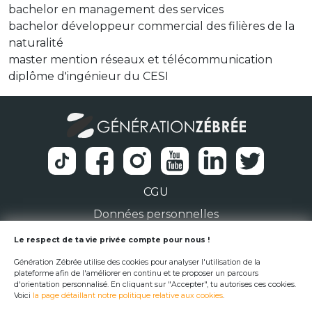
bachelor en management des services
bachelor développeur commercial des filières de la
naturalité
master mention réseaux et télécommunication
diplôme d'ingénieur du CESI
CGU
Données personnelles
1 Rue de la Noë 44300 Nantes
Le respect de ta vie privée compte pour nous !
Génération Zébrée utilise des cookies pour analyser l'utilisation de la
team@generationzebree.fr
plateforme afin de l'améliorer en continu et te proposer un parcours
d'orientation personnalisé. En cliquant sur "Accepter", tu autorises ces cookies.
Voici
la page détaillant notre politique relative aux cookies
.