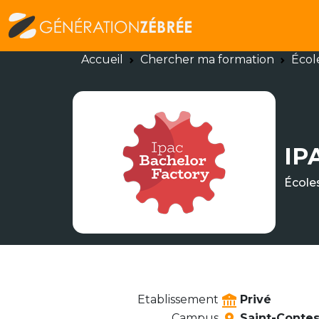
Accueil
Chercher ma formation
Écol
IP
École
Etablissement
Privé
Campus
Saint-Contest