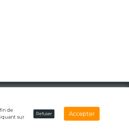
1 Rue de la Noë 44300 Nantes
team@generationzebree.fr
fin de
Accepter
Refuser
liquant sur