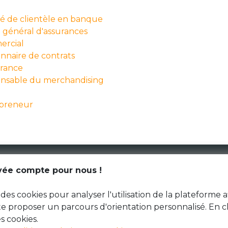
é de clientèle en banque
 général d'assurances
rcial
nnaire de contrats
urance
nsable du merchandising
preneur
CGU
ivée compte pour nous !
Données personnelles
des cookies pour analyser l'utilisation de la plateforme a
 te proposer un parcours d'orientation personnalisé. En c
s cookies.
© Génération Zébrée 2026