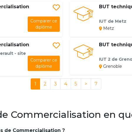
cialisation
BUT techniq
Comparer ce
IUT de Metz
diplôme
Metz
cialisation
BUT techniq
erault - site
IUT 2 de Gren
Comparer ce
diplôme
Grenoble
1
2
3
4
5
>
7
e Commercialisation en qu
es de Commercialisation ?