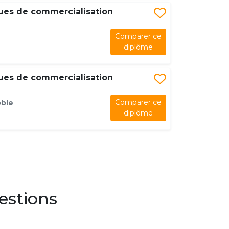
ues de commercialisation
Comparer ce
diplôme
ues de commercialisation
Comparer ce
oble
diplôme
estions