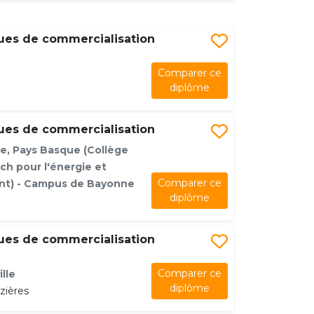
ues de commercialisation
Comparer ce
diplôme
ues de commercialisation
e, Pays Basque (Collège
ch pour l'énergie et
Comparer ce
nt) - Campus de Bayonne
diplôme
ues de commercialisation
Comparer ce
lle
diplôme
zières