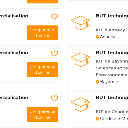
cialisation
BUT techniq
Comparer ce
IUT d'Annecy
diplôme
Annecy
cialisation
BUT techniq
IUT de Bayonn
Comparer ce
Sciences et te
diplôme
l'environneme
Bayonne
cialisation
BUT techniq
Comparer ce
IUT de Charlevi
diplôme
Charleville-Mé