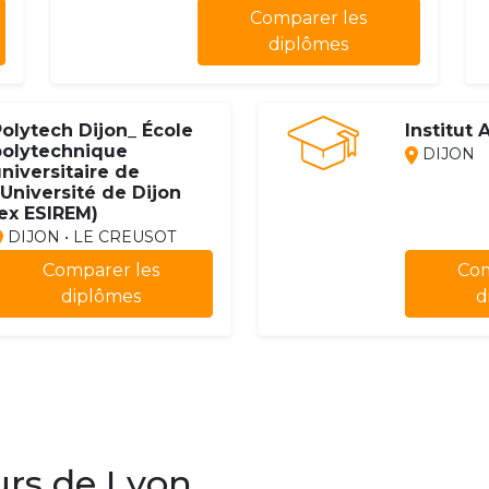
Comparer les
diplômes
olytech Dijon_ École
Institut 
polytechnique
DIJON
niversitaire de
'Université de Dijon
ex ESIREM)
DIJON • LE CREUSOT
Comparer les
Com
diplômes
d
urs de Lyon