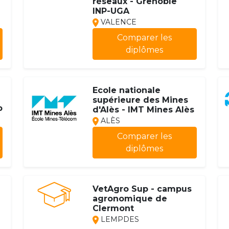
réseaux - Grenoble
INP-UGA
VALENCE
Comparer les
diplômes
Ecole nationale
supérieure des Mines
P
d'Alès - IMT Mines Alès
ALÈS
Comparer les
diplômes
VetAgro Sup - campus
agronomique de
Clermont
LEMPDES