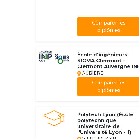
Comparer les
diplômes
École d'ingénieurs
SIGMA Clermont -
Clermont Auvergne IN
AUBIÈRE
Comparer les
diplômes
Polytech Lyon (École
polytechnique
universitaire de
l'Université Lyon - 1)