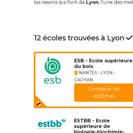
les raisons qui font de
Lyon
, l'une des me
12 écoles trouvées à Lyon
ESB - Ecole supérieure
du bois
NANTES • LYON •
CACHAN
Comparer les
diplômes
ESTBB - Ecole
supérieure de
biologie-biochimie-