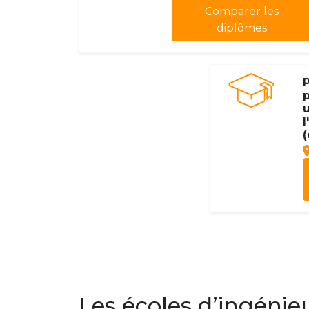
Comparer les
diplômes
P
u
l
(
Les écoles d’ingénie