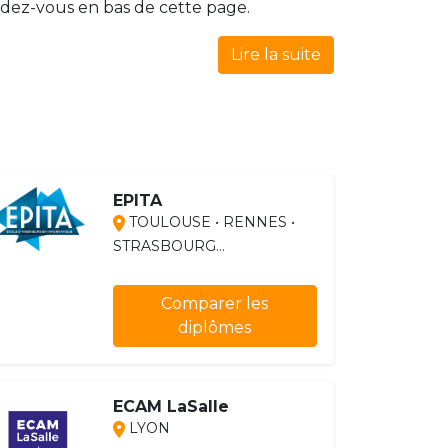
dez-vous en bas de cette page.
Lire la suite
EPITA
TOULOUSE • RENNES •
STRASBOURG...
Comparer les
diplômes
ECAM LaSalle
LYON