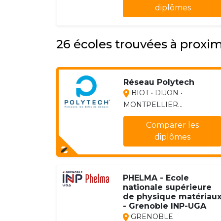
diplômes
26 écoles trouvées à proxi
Réseau Polytech
BIOT • DIJON •
MONTPELLIER...
Comparer les
diplômes
PHELMA - Ecole
nationale supérieure
de physique matériau
- Grenoble INP-UGA
GRENOBLE