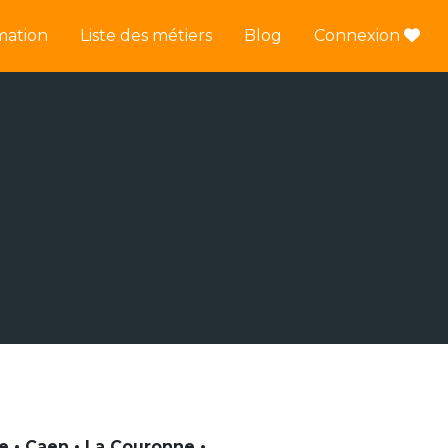
mation
Liste des métiers
Blog
Connexion
e • Caen • La Couronne •