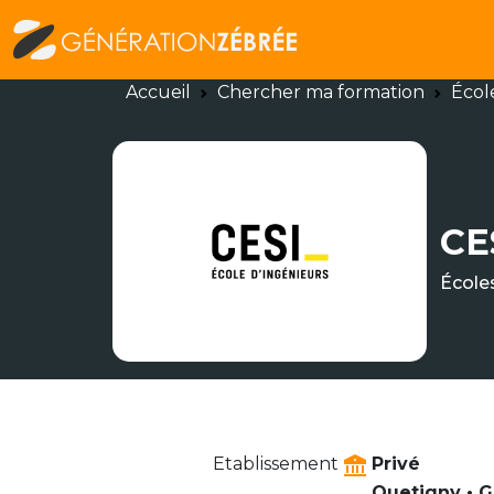
Accueil
Chercher ma formation
Écol
CE
École
Etablissement
Privé
Quetigny • G