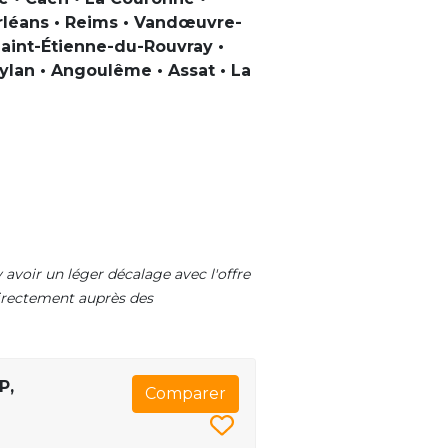
Orléans • Reims • Vandœuvre-
 Saint-Étienne-du-Rouvray •
eylan • Angoulême • Assat • La
 avoir un léger décalage avec l'offre
 directement auprès des
P,
Comparer