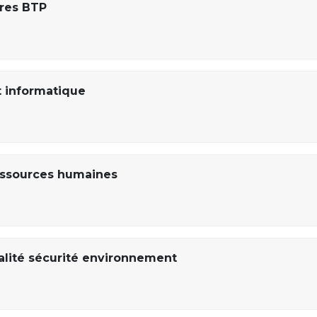
ires BTP
 informatique
essources humaines
alité sécurité environnement