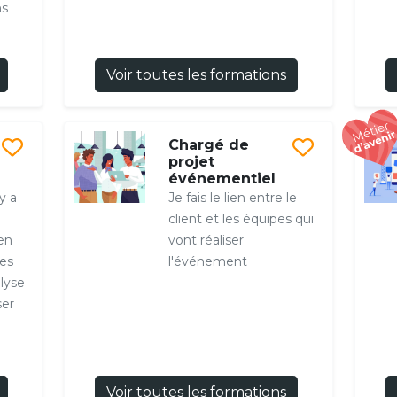
ns
Voir toutes les formations
Chargé de
projet
événementiel
y a
Je fais le lien entre le
client et les équipes qui
 en
vont réaliser
es
l'événement
lyse
ser
Voir toutes les formations