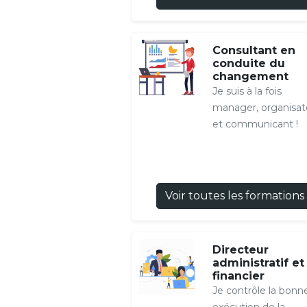
Consultant en
conduite du
changement
Je suis à la fois
manager, organisat
et communicant !
Voir toutes les formations
Directeur
administratif et
financier
Je contrôle la bonn