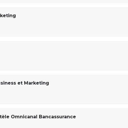
rketing
usiness et Marketing
entèle Omnicanal Bancassurance