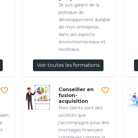
Je suis garant de la
politique de
développement durable
de mon entreprise,
dans ses aspects
environnementaux et
sociétaux.
Voir toutes les formations
Conseiller en
fusion-
acquisition
Mes clients sont des
asin,
sociétés que
ue
j'accompagne pour des
et
montages financiers
complexes comme la