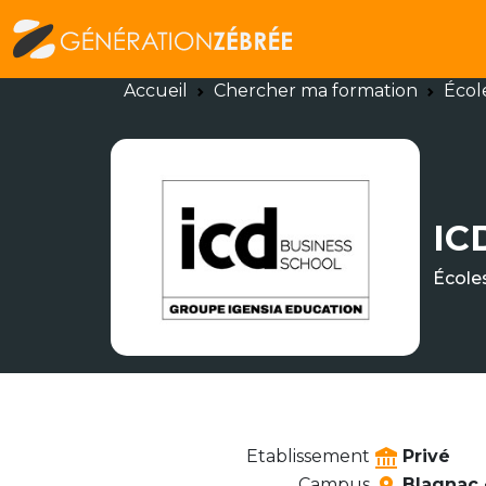
Accueil
Chercher ma formation
Écol
IC
École
Etablissement
Privé
Campus
Blagnac •