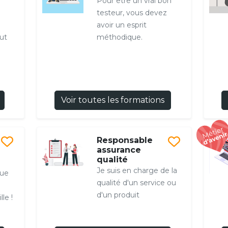
Pour être un vrai bon
testeur, vous devez
avoir un esprit
ut
méthodique.
Voir toutes les formations
Responsable
assurance
qualité
Je suis en charge de la
que
qualité d'un service ou
d'un produit
le !