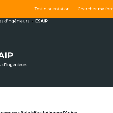
Test d'orientation
Chercher ma for
es d'ingénieurs
ESAIP
AIP
s d'Ingénieurs
rovence • Saint-Barthélemy-d'Anjou