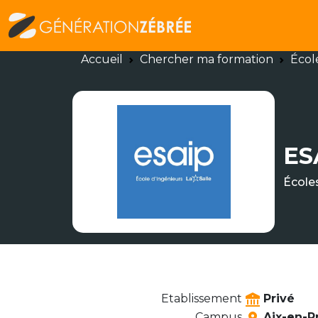
Accueil
Chercher ma formation
Écol
ES
École
Etablissement
Privé
Campus
Aix-en-P