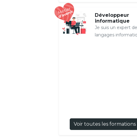
Développeur
informatique
Je suis un expert d
langages informati
Voir toutes les formations