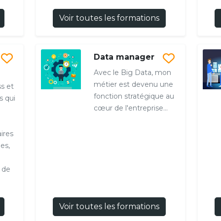
Voir toutes les formations
Data manager
Avec le Big Data, mon
métier est devenu une
ss et
fonction stratégique au
s qui
cœur de l'entreprise...
ires
es,
t de
Voir toutes les formations